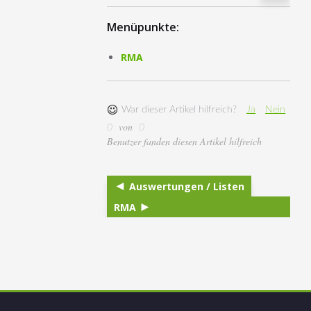
Menüpunkte:
RMA
War dieser Artikel hilfreich?
Ja
Nein
von
0
0
Benutzer fanden diesen Artikel hilfreich
Auswertungen / Listen
RMA