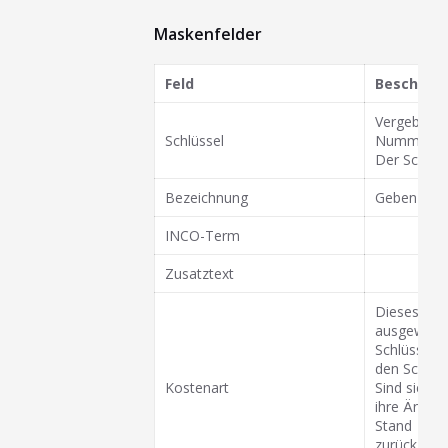
Maskenfelder
Feld
Beschrei
Vergeben Si
Schlüssel
Nummer sei
Der Schlüss
Bezeichnung
Geben Sie h
INCO-Term
Zusatztext
Dieses Feld
ausgewählt
Schlüssel 
den Schlüs
Kostenart
Sind sie mi
ihre Änder
Stand
zurück zu k