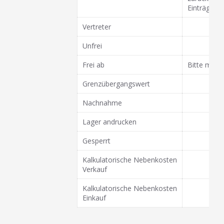
Einträge au
Vertreter
Unfrei
Frei ab
Bitte mit 
Grenzübergangswert
Nachnahme
Lager andrucken
Gesperrt
Kalkulatorische Nebenkosten
Verkauf
Kalkulatorische Nebenkosten
Einkauf