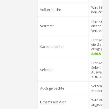
Wird hier 
Volltextsuche
berücksicht
Hier kann 
Vertreter
diesen Ver
Vertreter 
Hier kann 
die diesen
Sachbearbeiter
ausgegeben
8.66.5
selbs
Hier könne
Selektione
Selektion
Auswählbar 
KUNDE erst
Setzen Sie 
Auch gelöschte
Kunden anz
Wird diese
Umsatzselektion
angezeigt.