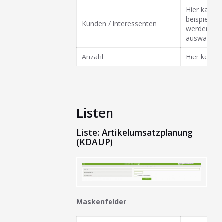
Hier kann n
beispielsw
Kunden / Interessenten
werden sol
auswählen.
Anzahl
Hier könne
Listen
Liste: Artikelumsatzplanung
(KDAUP)
Maskenfelder