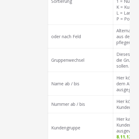
Sortierung
1 = Numm
K = Kurzbe
L = Land
P = Postlei
Alternativ 
oder nach Feld
aus dem K
pflegenden
Dieses Feld
Gruppenwechsel
die Gruppen
sollen.
Hier könne
Name ab / bis
dem Alphab
ausgegebe
Hier könne
Nummer ab / bis
Kundennum
Hier kann 
Kunden, de
Kundengruppe
ausgewählt
8.11.12
sel