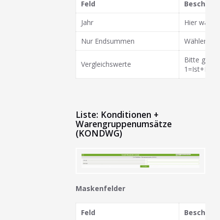
Feld
Beschrei
Jahr
Hier wähle
Nur Endsummen
Wählen Sie
Bitte geben
Vergleichswerte
1=Ist+Plan
Liste: Konditionen +
Warengruppenumsätze
(KONDWG)
Maskenfelder
Feld
Beschrei