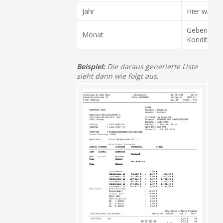
Jahr
Hier wähle
Geben Sie d
Monat
Konditione
Beispiel:
Die daraus generierte Liste
sieht dann wie folgt aus.