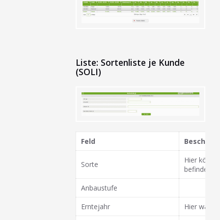
Liste: Sortenliste je Kunde
(SOLI)
Feld
Beschrei
Hier könne
Sorte
befinden si
Anbaustufe
Erntejahr
Hier wähle