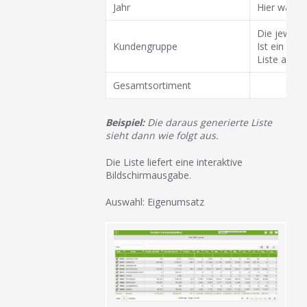
Jahr
Hier wähle
Die jeweil
Kundengruppe
Ist ein Kun
Liste auf.
Gesamtsortiment
Beispiel:
Die daraus generierte Liste
sieht dann wie folgt aus.
Die Liste liefert eine interaktive
Bildschirmausgabe.
Auswahl: Eigenumsatz