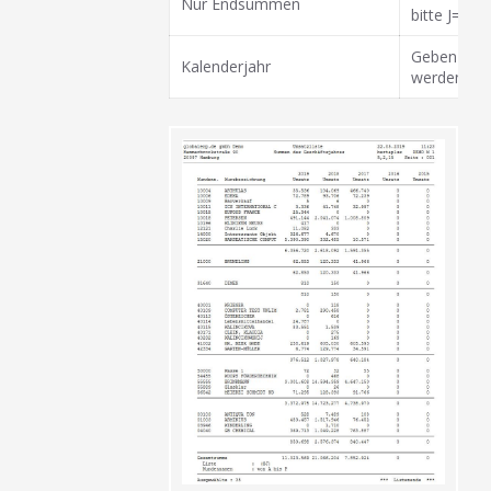
Nur Endsummen
bitte J=Ja 
Geben Sie h
Kalenderjahr
werden soll