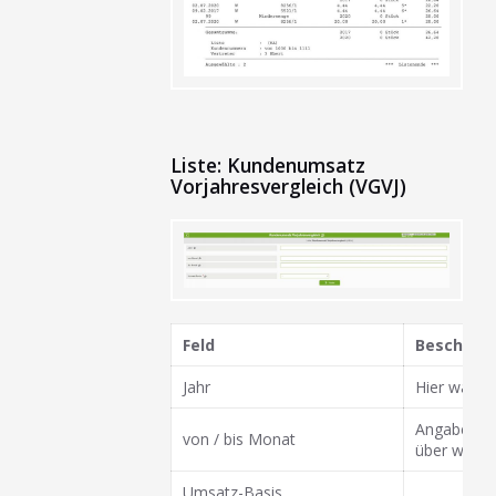
Liste: Kundenumsatz
Vorjahresvergleich (VGVJ)
Feld
Beschrei
Jahr
Hier wähle
Angabe des
von / bis Monat
über welch
Umsatz-Basis