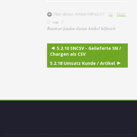
War dieser Artikel hilfreich?
Ja
Nein
von
0
0
Benutzer fanden diesen Artikel hilfreich
5.2.10 SNCSV - Gelieferte SN /
Chargen als CSV
5.2.18 Umsatz Kunde / Artikel