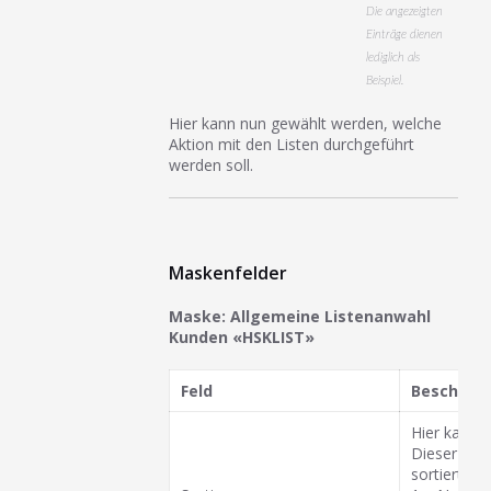
Die angezeigten
Einträge dienen
lediglich als
Beispiel.
Hier kann nun gewählt werden, welche
Aktion mit den Listen durchgeführt
werden soll.
Maskenfelder
Maske: Allgemeine Listenanwahl
Kunden «HSKLIST»
Feld
Beschrei
Hier kann e
Dieser gib
sortiert we