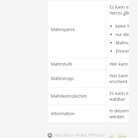
Es kann eine 
Hierzu gibt es
keine Mah
Mahnsperre
nur die näc
Mahnung: V
Erinnerung
Mahnstufe
Hier kann die
Hier kann man
Mahnstopp
erscheint dan
Es kann ein i
Mahnkennzeichen
wählbar.
In diesem Fel
Information
werden.
War dieser Artikel hilfreich?
Ja
Nein