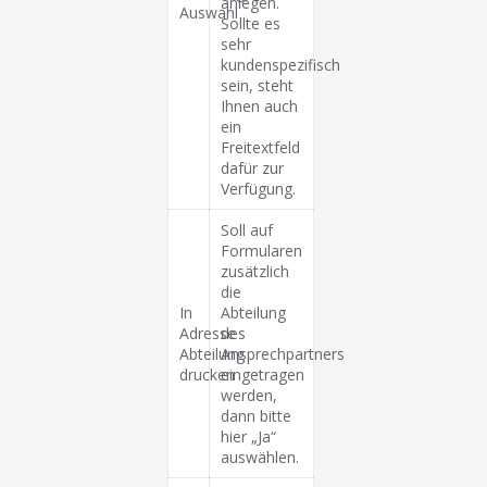
anlegen.
Auswahl
Sollte es
sehr
kundenspezifisch
sein, steht
Ihnen auch
ein
Freitextfeld
dafür zur
Verfügung.
Soll auf
Formularen
zusätzlich
die
In
Abteilung
Adresse
des
Abteilung
Ansprechpartners
drucken
eingetragen
werden,
dann bitte
hier „Ja“
auswählen.