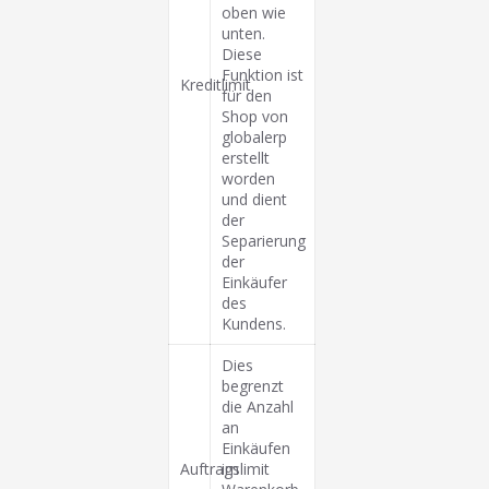
oben wie
unten.
Diese
Funktion ist
Kreditlimit
für den
Shop von
globalerp
erstellt
worden
und dient
der
Separierung
der
Einkäufer
des
Kundens.
Dies
begrenzt
die Anzahl
an
Einkäufen
Auftragslimit
im