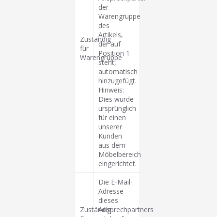
der
Warengruppe
des
Artikels,
Zuständig
der auf
für
Position 1
Warengruppe
steht,
automatisch
hinzugefügt.
Hinweis:
Dies wurde
ursprünglich
für einen
unserer
Kunden
aus dem
Möbelbereich
eingerichtet.
Die E-Mail-
Adresse
dieses
Zuständig
Ansprechpartners