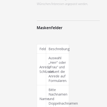
Wünschen/Interessen angepasst werden.
Maskenfelder
Feld
Beschreibung
Auswahl
„Herr“ oder
Anrede
„Frau“ und
Schlüssel
steuert die
Anrede auf
Formularen.
Bitte
Nachnamen
Name
und
Doppelnachnamen