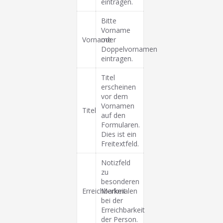
eintragen.
Bitte
Vorname
Vorname
oder
Doppelvornamen
eintragen.
Titel
erscheinen
vor dem
Vornamen
Titel
auf den
Formularen.
Dies ist ein
Freitextfeld.
Notizfeld
zu
besonderen
Erreichbarkeit
Merkmalen
bei der
Erreichbarkeit
der Person.