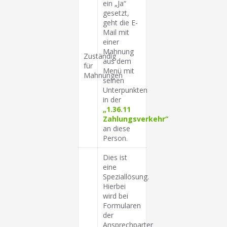
ein „Ja“
gesetzt,
geht die E-
Mail mit
einer
Mahnung
Zuständig
aus dem
für
Menü mit
Mahnungen
seinen
Unterpunkten
in der
„1.36.11
Zahlungsverkehr“
an diese
Person.
Dies ist
eine
Speziallösung.
Hierbei
wird bei
Formularen
der
Ansprechparter