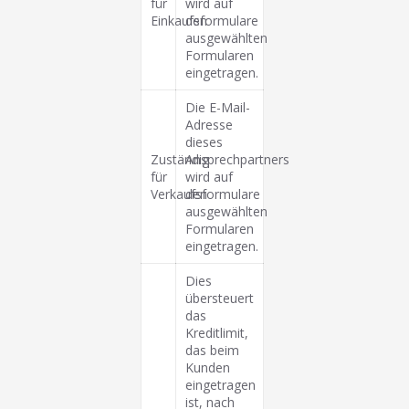
für
wird auf
Einkaufsformulare
den
ausgewählten
Formularen
eingetragen.
Die E-Mail-
Adresse
dieses
Zuständig
Ansprechpartners
für
wird auf
Verkaufsformulare
den
ausgewählten
Formularen
eingetragen.
Dies
übersteuert
das
Kreditlimit,
das beim
Kunden
eingetragen
ist, nach