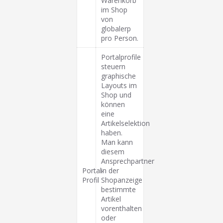
Warenkorb
im Shop
von
globalerp
pro Person.
Portalprofile
steuern
graphische
Layouts im
Shop und
können
eine
Artikelselektion
haben.
Man kann
diesem
Ansprechpartner
Portal-
in der
Profil
Shopanzeige
bestimmte
Artikel
vorenthalten
oder