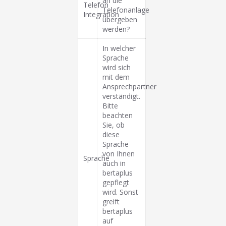
an die
Telefon
Telefonanlage
Integration
übergeben
werden?
In welcher
Sprache
wird sich
mit dem
Ansprechpartner
verständigt.
Bitte
beachten
Sie, ob
diese
Sprache
von Ihnen
Sprache
auch in
bertaplus
gepflegt
wird. Sonst
greift
bertaplus
auf