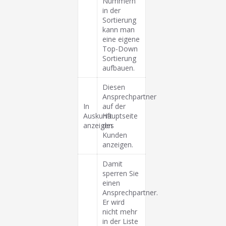
Nummern
in der
Sortierung
kann man
eine eigene
Top-Down
Sortierung
aufbauen.
Diesen
Ansprechpartner
In
auf der
Auskunft
Hauptseite
anzeigen
des
Kunden
anzeigen.
Damit
sperren Sie
einen
Ansprechpartner.
Er wird
nicht mehr
in der Liste