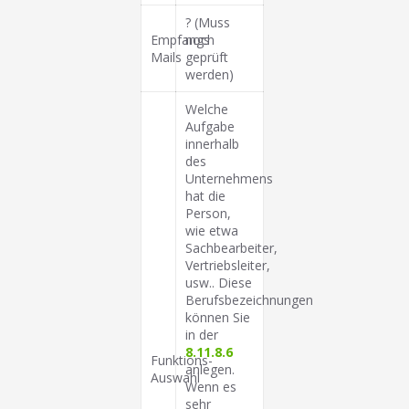
? (Muss
Empfangs
noch
Mails
geprüft
werden)
Welche
Aufgabe
innerhalb
des
Unternehmens
hat die
Person,
wie etwa
Sachbearbeiter,
Vertriebsleiter,
usw.. Diese
Berufsbezeichnungen
können Sie
in der
8.11.8.6
Funktions-
anlegen.
Auswahl
Wenn es
sehr