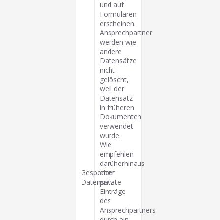
und auf
Formularen
erscheinen.
Ansprechpartner
werden wie
andere
Datensätze
nicht
gelöscht,
weil der
Datensatz
in früheren
Dokumenten
verwendet
wurde.
Wie
empfehlen
darüherhinaus
Gesperrter
aber
Datensatz
private
Einträge
des
Ansprechpartners
durch ein