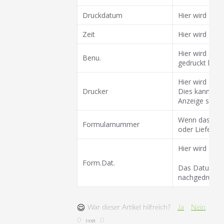
Druckdatum
Hier wird das
Zeit
Hier wird die 
Hier wird das
Benu.
gedruckt hat, 
Hier wird ang
Drucker
Dies kann ein
Anzeige sein.
Wenn das For
Formularnummer
oder Liefersc
Hier wird das
Form.Dat.
Das Datum ka
nachgedruckt 
War dieser Artikel hilfreich?
Ja
Nein
von
0
0