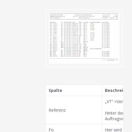
Spalte
Beschreibun
„VT“ =Verkauf
Referenz
Hinter dem Be
Auftragsnumm
Fo.
Hier wird das 