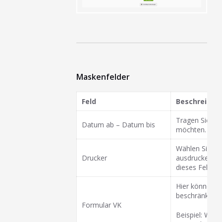
Maskenfelder
Feld
Beschreibun
Tragen Sie hie
Datum ab – Datum bis
möchten.
Wählen Sie hie
Drucker
ausdrucken od
dieses Feld fr
Hier können S
beschränken.
Formular VK
Beispiel: Wen