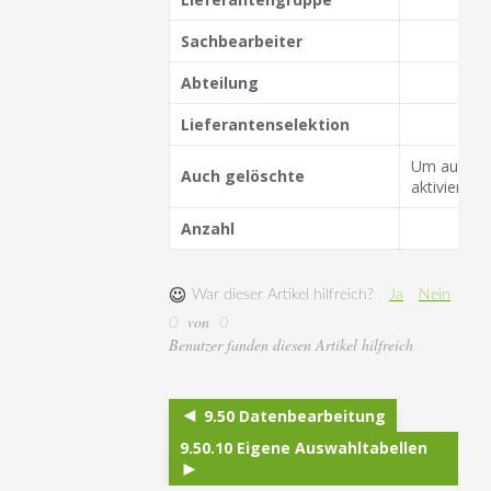
Sachbearbeiter
Abteilung
Lieferantenselektion
Um auch gel
Auch gelöschte
aktivieren.
Anzahl
War dieser Artikel hilfreich?
Ja
Nein
von
0
0
Benutzer fanden diesen Artikel hilfreich
9.50 Datenbearbeitung
9.50.10 Eigene Auswahltabellen