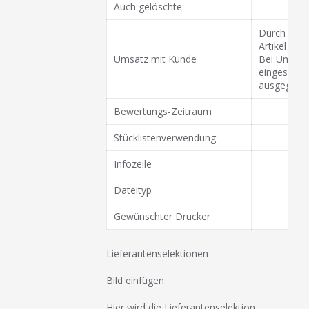
Auch gelöschte
Durch die 
Artikel au
Umsatz mit Kunde
Bei Umsatz
eingeschrä
ausgegebe
Bewertungs-Zeitraum
Stücklistenverwendung
Infozeile
Dateityp
Gewünschter Drucker
Lieferantenselektionen
Bild einfügen
Hier wird die Lieferantenselektion