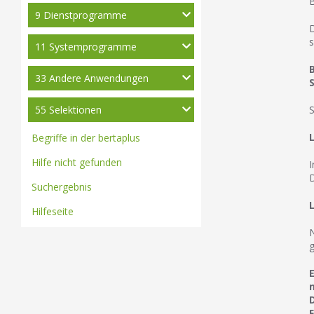
B
9 Dienstprogramme
D
s
11 Systemprogramme
33 Andere Anwendungen
S
55 Selektionen
S
Begriffe in der bertaplus
Hilfe nicht gefunden
I
D
Suchergebnis
Hilfeseite
N
g