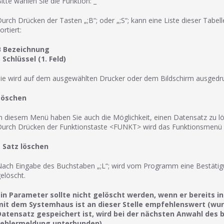
itte wählen Sie die Funktion: _
urch Drücken der Tasten „;B“; oder „;S“; kann eine Liste dieser Tabell
ortiert:
B Bezeichnung
 Schlüssel (1. Feld)
ie wird auf dem ausgewählten Drucker oder dem Bildschirm ausgedru
Löschen
n diesem Menü haben Sie auch die Möglichkeit, einen Datensatz zu 
urch Drücken der Funktionstaste <FUNKT> wird das Funktionsmenü auf
L Satz löschen
ach Eingabe des Buchstaben „;L“; wird vom Programm eine Bestätigung
elöscht.
Ein Parameter sollte nicht gelöscht werden, wenn er bereits 
mit dem Systemhaus ist an dieser Stelle empfehlenswert (wurd
Datensatz gespeichert ist, wird bei der nächsten Anwahl des b
Fehlermeldung unterbunden).