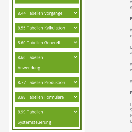
v
a
8.44 Tabellen Vorgänge
8.55 Tabellen Kalkulation
W
e
8.60 Tabellen Generell
D
a
8.66 Tabellen
W
Anwendung
W
8.77 Tabellen Produktion
8.88 Tabellen Formulare
F
S
8.99 Tabellen
B
L
Systemsteuerung