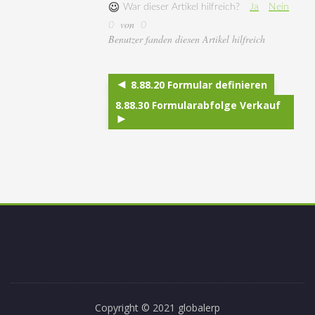
War dieser Artikel hilfreich?
Ja
Nein
von
0
0
Benutzer fanden diesen Artikel hilfreich
8.88.20 Formular definieren
8.88.30 Formularabfolge Verkauf
Copyright © 2021 globalerp