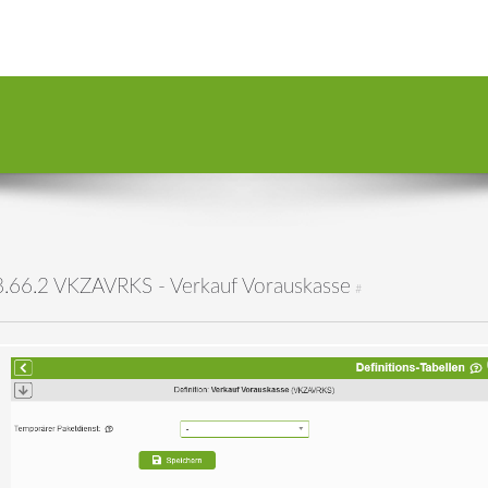
8.66.2 VKZAVRKS - Verkauf Vorauskasse
#