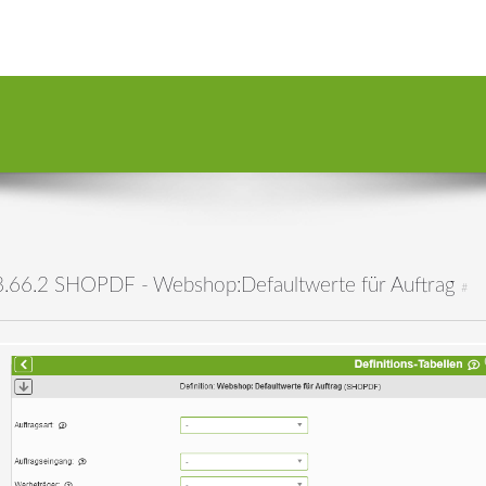
8.66.2 SHOPDF - Webshop:Defaultwerte für Auftrag
#