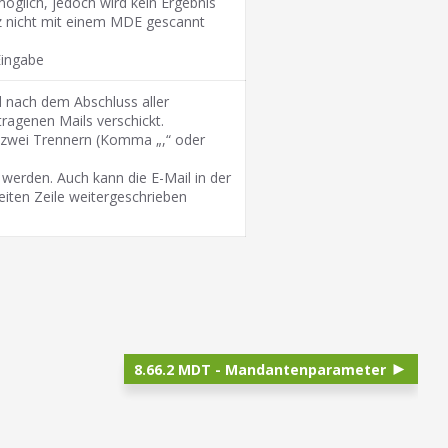
möglich, jedoch wird kein Ergebnis
z nicht mit einem MDE gescannt
Eingabe
rd nach dem Abschluss aller
tragenen Mails verschickt.
 zwei Trennern (Komma „,“ oder
werden. Auch kann die E-Mail in der
eiten Zeile weitergeschrieben
8.66.2 MDT - Mandantenparameter