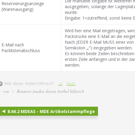
Die manuelle Eingabe ist weiterhin 
Reservierungsanzeige
ausgegeben, solange der Lagerplat
(Warenausgang)
wurde.
Eingabe: 1=zutreffend, sonst keine 
Wird hier eine Mail eingetragen, wi
Packstücke eine E-Mail an die einge
Nach JEDER E-Mail MUSS einer von
E-Mail nach
Semikolon „;“) eingegeben werden.
Packlistenabschluss
Es können beide Zeilen beschrieben 
ersten Zeile anfangen und in der zw
werden.
War dieser Artikel hilfreich?
Ja
Nein
von
Benutzer fanden diesen Artikel hilfreich
0
0
8.66.2 MDEAS - MDE Artikelstammpflege