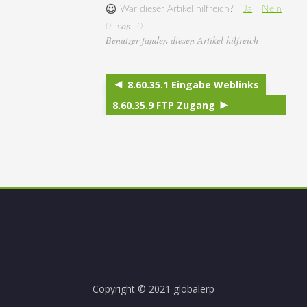
War dieser Artikel hilfreich?
Ja
Nein
von
0
0
Benutzer fanden diesen Artikel hilfreich
8.60.35.1 Eingabe Weblinks
8.60.35.9 FTP Zugang
Copyright © 2021 globalerp