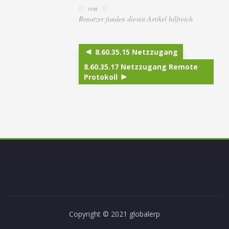
von
0
0
Benutzer fanden diesen Artikel hilfreich
8.60.35.15 Netzzugang
8.60.35.17 Netzzugang Remote
Protokoll
Copyright © 2021 globalerp