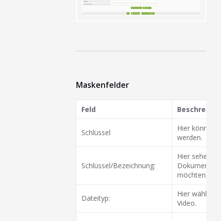
Maskenfelder
Feld
Beschreibu
Hier können 
Schlüssel
werden.
Hier sehen Si
Schlüssel/Bezeichnung:
Dokumententy
möchten, gebe
Hier wählen S
Dateityp:
Video.