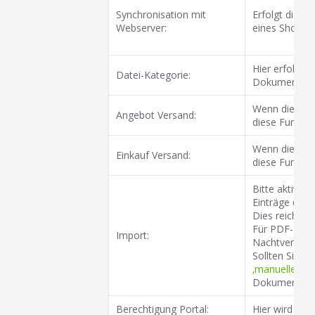
Synchronisation mit
Erfolgt die S
Webserver:
eines Shopsys
Hier erfolgt 
Datei-Kategorie:
Dokumente kön
Wenn die Dat
Angebot Versand:
diese Funktion
Wenn die Date
Einkauf Versand:
diese Funktion
Bitte aktivie
Einträge der
Dies reicht f
Für PDF-Dokum
Import:
Nachtverarbe
Sollten Sie n
‚manuellen Pr
Dokumentenzu
Berechtigung Portal:
Hier wird def