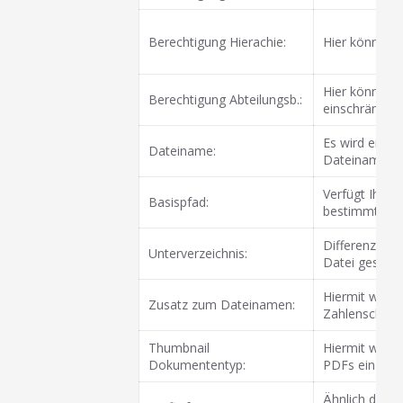
Berechtigung Hierachie:
Hier können S
Hier können S
Berechtigung Abteilungsb.:
einschränken.
Es wird ein A
Dateiname:
Dateinamen wi
Verfügt Ihre 
Basispfad:
bestimmten ge
Differenziert
Unterverzeichnis:
Datei gespeic
Hiermit wird e
Zusatz zum Dateinamen:
Zahlenschlüss
Thumbnail
Hiermit wird e
Dokumententyp:
PDFs ein Thum
Ähnlich dem 