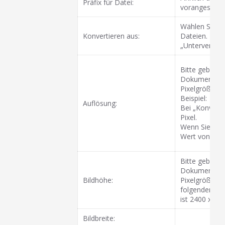
Präfix für Datei:
vorangestellt.
Wählen Sie hi
Konvertieren aus:
Dateien. Nach
„Unterverzeic
Bitte geben Si
Dokumententy
Pixelgröße au
Beispiel:
Auflösung:
Bei „Konverti
Pixel.
Wenn Sie dies
Wert von 600, 
Bitte geben Si
Dokumententy
Bildhöhe:
Pixelgröße au
folgendermaße
ist 2400 x 600
Bildbreite: