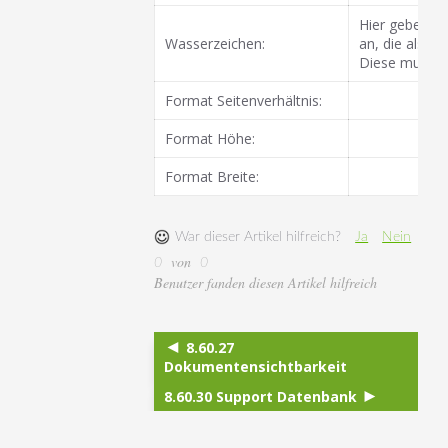
Hier geben Si
Wasserzeichen:
an, die als W
Diese muss im
Format Seitenverhältnis:
Format Höhe:
Format Breite:
War dieser Artikel hilfreich?
Ja
Nein
von
0
0
Benutzer fanden diesen Artikel hilfreich
8.60.27
Dokumentensichtbarkeit
8.60.30 Support Datenbank