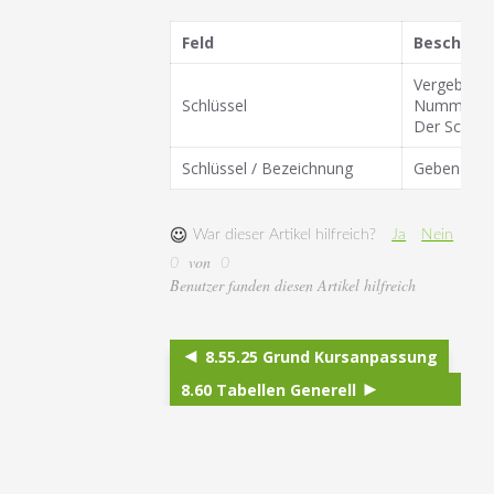
Feld
Beschrei
Vergeben Si
Schlüssel
Nummer sei
Der Schlüss
Schlüssel / Bezeichnung
Geben Sie h
War dieser Artikel hilfreich?
Ja
Nein
von
0
0
Benutzer fanden diesen Artikel hilfreich
8.55.25 Grund Kursanpassung
8.60 Tabellen Generell