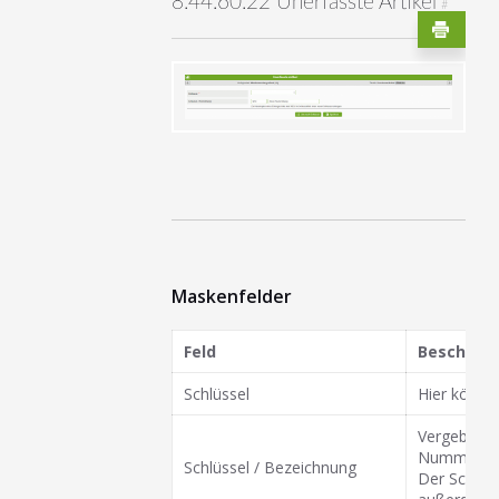
8.44.60.22 Unerfasste Artikel
#
Maskenfelder
Feld
Beschrei
Schlüssel
Hier können
Vergeben Si
Nummer sei
Schlüssel / Bezeichnung
Der Schlüss