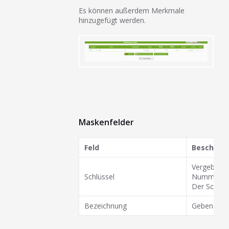
Es können außerdem Merkmale
hinzugefügt werden.
Maskenfelder
Feld
Beschrei
Vergeben Si
Schlüssel
Nummer sei
Der Schlüss
Bezeichnung
Geben Sie h