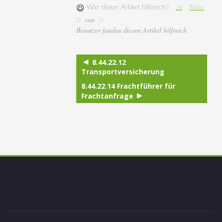
War dieser Artikel hilfreich?
Ja
Nein
von
0
0
Benutzer fanden diesen Artikel hilfreich
8.44.22.12
Transportversicherung
8.44.22.14 Frachtführer für
Frachtanfrage