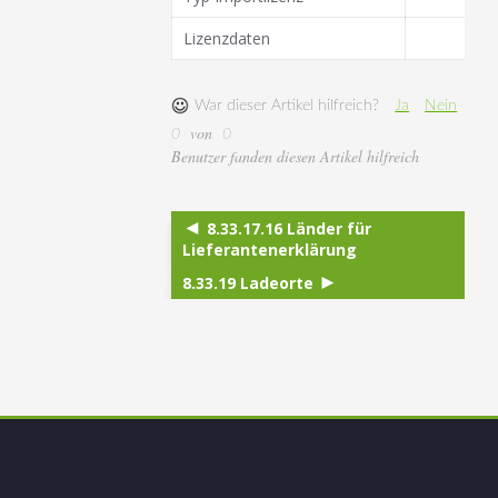
Lizenzdaten
War dieser Artikel hilfreich?
Ja
Nein
von
0
0
Benutzer fanden diesen Artikel hilfreich
8.33.17.16 Länder für
Lieferantenerklärung
8.33.19 Ladeorte