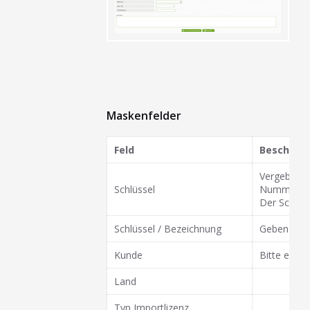
Maskenfelder
Feld
Beschrei
Vergeben Si
Schlüssel
Nummer sei
Der Schlüss
Schlüssel / Bezeichnung
Geben Sie h
Kunde
Bitte eine
Land
Typ Importlizenz