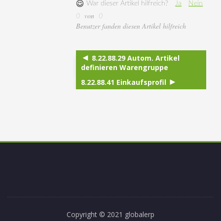
War dieser Artikel hilfreich?
Ja
Nein
von
0
0
Benutzer fanden diesen Artikel hilfreich
8.22.88.29 Autom. Artikel
definieren Warengruppe
8.22.88.41 Einkaufsprofil
Copyright © 2021 globalerp