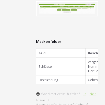
Maskenfelder
Feld
Beschrei
Vergeben Si
Schlüssel
Nummer sei
Der Schlüss
Bezeichnung
Geben Sie h
War dieser Artikel hilfreich?
Ja
Nein
von
0
0
Benutzer fanden diesen Artikel hilfreich