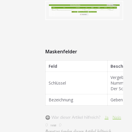
Maskenfelder
Feld
Beschrei
Vergeben Si
Schlüssel
Nummer sei
Der Schlüss
Bezeichnung
Geben Sie h
War dieser Artikel hilfreich?
Ja
Nein
von
0
0
Benutzer fanden diesen Artikel hilfreich