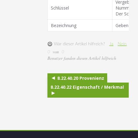
Vergeben Si
Schlüssel
Nummer sei
Der Schlüss
Bezeichnung
Geben Sie h
War dieser Artikel hilfreich?
Ja
Nein
von
0
0
Benutzer fanden diesen Artikel hilfreich
8.22.40.20 Provenienz
8.22.40.22 Eigenschaft / Merkmal