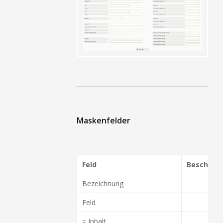
Maskenfelder
Feld
Beschrei
Bezeichnung
Feld
= Inhalt