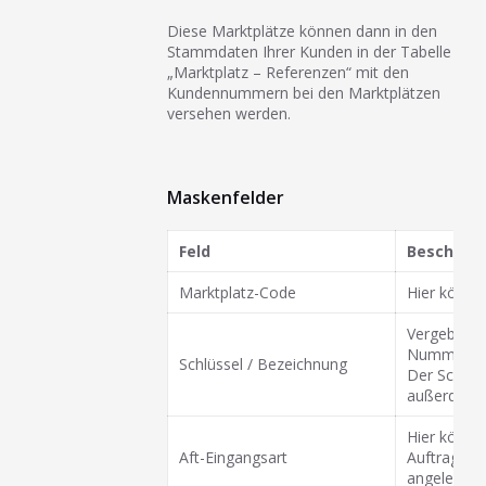
Diese Marktplätze können dann in den
Stammdaten Ihrer Kunden in der Tabelle
„Marktplatz – Referenzen“ mit den
Kundennummern bei den Marktplätzen
versehen werden.
Maskenfelder
Feld
Beschrei
Marktplatz-Code
Hier könne
Vergeben Si
Nummer sei
Schlüssel / Bezeichnung
Der Schlüss
außerdem e
Hier könne
Aft-Eingangsart
Auftragse
angelegt u