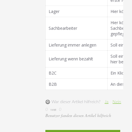
erste Numm
Lager
Hier können
Hier könne
Sachbearbeiter
Sachbearbe
gepflegt.
Lieferung immer anlegen
Soll eine L
Soll eine L
Lieferung wenn bezahlt
hier bestäti
B2C
Ein Klick h
B2B
An dieser S
War dieser Artikel hilfreich?
Ja
Nein
von
0
0
Benutzer fanden diesen Artikel hilfreich