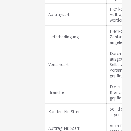
Hier können
Auftragsart
Auftragsar
werden.
Hier könne
Lieferbedingung
Zahlungsbe
angelegt u
Durch die V
ausgewählt
Versandart
Selbstabhol
Versandart
gepflegt w
Die zugehö
Branche
Branchen 
gepflegt w
Soll die K
Kunden-Nr. Start
liegen, wir
Auch für d
Auftrag-Nr. Start