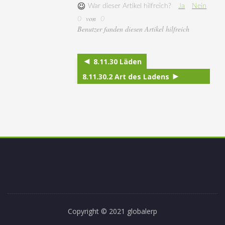
War dieser Artikel hilfreich?
Ja
Nein
von
0
0
Benutzer fanden diesen Artikel hilfreich
8.11.30 Läden
8.11.30.2 Art des Ladens
Copyright © 2021 globalerp