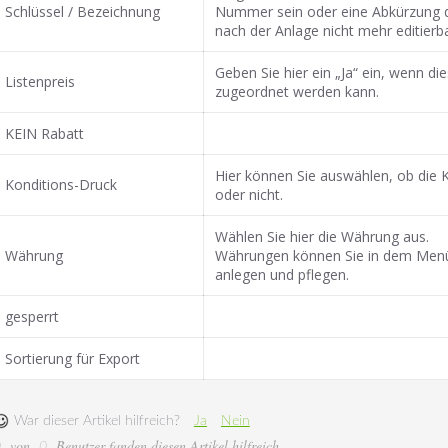
Schlüssel / Bezeichnung
Nummer sein oder eine Abkürzung de
nach der Anlage nicht mehr editierba
Geben Sie hier ein „Ja“ ein, wenn d
Listenpreis
zugeordnet werden kann.
KEIN Rabatt
Hier können Sie auswählen, ob die 
Konditions-Druck
oder nicht.
Wählen Sie hier die Währung aus.
Währung
Währungen können Sie in dem Men
anlegen und pflegen.
gesperrt
Sortierung für Export
War dieser Artikel hilfreich?
Ja
Nein
von
Benutzer fanden diesen Artikel hilfreich
0
0