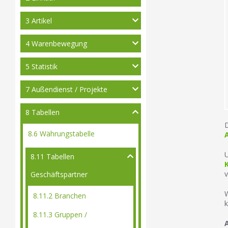
3 Artikel
4 Warenbewegung
5 Statistik
7 Außendienst / Projekte
8 Tabellen
D
8.6 Währungstabelle
A
U
8.11 Tabellen
v
Geschäftspartner
W
8.11.2 Branchen
k
8.11.3 Gruppen /