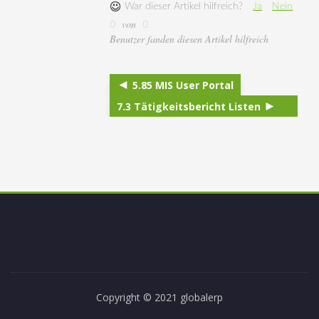
War dieser Artikel hilfreich?
Ja
Nein
von
0
0
Benutzer fanden diesen Artikel hilfreich
5.85 MIS User Portal
7.3 Tätigkeitsbericht Listen
Copyright © 2021 globalerp