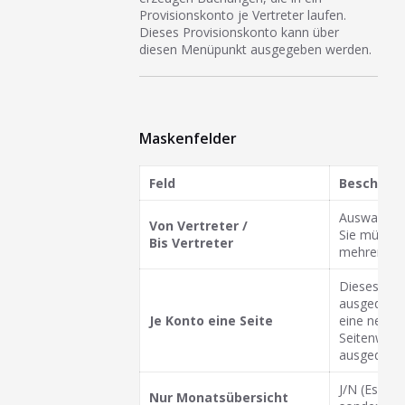
Provisionskonto je Vertreter laufen.
Dieses Provisionskonto kann über
diesen Menüpunkt ausgegeben werden.
Maskenfelder
Feld
Beschrei
Auswahl übe
Von Vertreter /
Sie müssen
Bis Vertreter
mehrere Ve
Dieses Feld
ausgedruckt
Je Konto eine
Seite
eine neue 
Seitenwech
ausgedruck
J/N (Es wer
Nur
Monatsübersicht