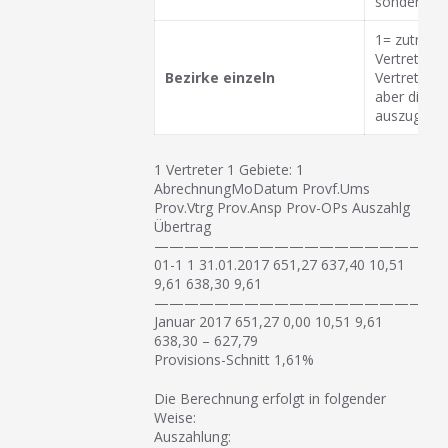
sondern n
1= zutreffe
Vertreter 
Bezirke einzeln
Vertreter 
aber die Mö
auszugebe
1 Vertreter 1 Gebiete: 1
AbrechnungMoDatum Provf.Ums
Prov.Vtrg Prov.Ansp Prov-OPs Auszahlg
Übertrag
———————————————————
01-1 1 31.01.2017 651,27 637,40 10,51
9,61 638,30 9,61
———————————————————
Januar 2017 651,27 0,00 10,51 9,61
638,30 – 627,79
Provisions-Schnitt 1,61%
Die Berechnung erfolgt in folgender
Weise:
Auszahlung: