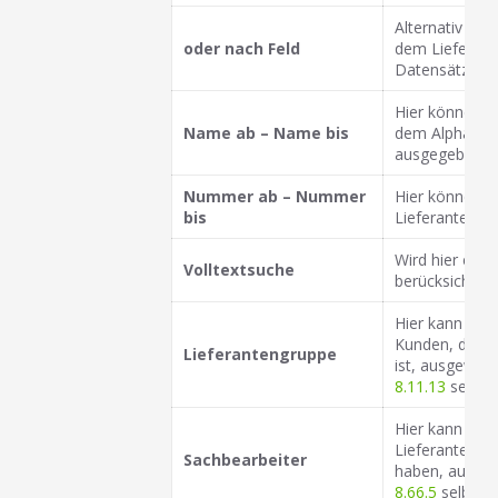
Alternativ zu 
oder nach Feld
dem Lieferan
Datensätze sor
Hier können 
Name ab – Name bis
dem Alphabet 
ausgegeben.
Nummer ab – Nummer
Hier können L
bis
Lieferantenn
Wird hier ein
Volltextsuche
berücksichtigt
Hier kann ein
Kunden, denen
Lieferantengruppe
ist, ausgewäh
8.11.13
selbst 
Hier kann ein
Lieferanten, d
Sachbearbeiter
haben, ausgeg
8.66.5
selbst d