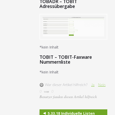
TOBADR – TOBIT
Adressübergabe
*kein Inhalt
TOBIT – TOBIT-Faxware
Nummernliste
*kein Inhalt
War dieser Artikel hilfreich?
Ja
Nein
von
0
0
Benutzer fanden diesen Artikel hilfreich
5.33.18 Individuelle Listen