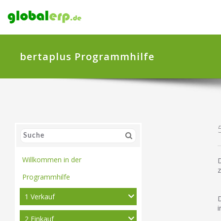
bertaplus Programmhilfe
Willkommen in der
D
z
Programmhilfe
1 Verkauf
D
i
2 Einkauf