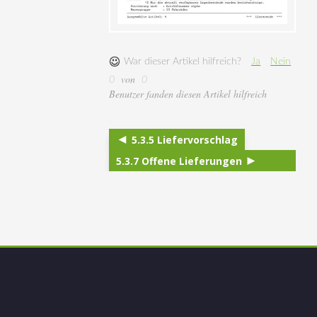
War dieser Artikel hilfreich?
Ja
Nein
von
0
0
Benutzer fanden diesen Artikel hilfreich
5.3.5 Liefervorschlag
5.3.7 Offene Lieferungen