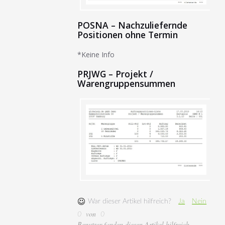
POSNA – Nachzuliefernde
Positionen ohne Termin
*Keine Info
PRJWG – Projekt /
Warengruppensummen
War dieser Artikel hilfreich?
Ja
Nein
von
0
0
Benutzer fanden diesen Artikel hilfreich