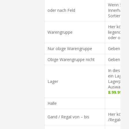
Wenn Sie hi
oder nach Feld
Innerhalb 
Sortierkrit
Hier könne
Warengruppe
liegenden 
oder ob die
Nur obige Warengruppe
Geben Sie h
Obige Warengruppe nicht
Geben Sie h
In diesem 
ein Lager 
Lager
Lagerplatzv
Auswahl he
8.99.99.3
Halle
Hier könn
Gand / Regal von – bis
/Regale in 