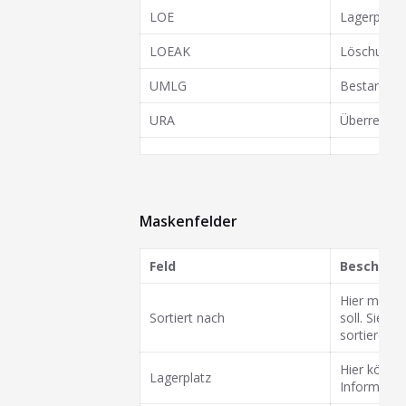
LOE
Lagerplätz
LOEAK
Löschung d
UMLG
Bestand u
URA
Überreserv
Maskenfelder
Feld
Beschrei
Hier muss e
Sortiert nach
soll. Sie k
sortieren.
Hier könne
Lagerplatz
Informatio