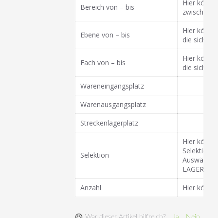
Hier könne
Bereich von – bis
zwischen 
Hier könne
Ebene von – bis
die sich d
Hier könne
Fach von – bis
die sich d
Wareneingangsplatz
Warenausgangsplatz
Streckenlagerplatz
Hier könne
Selektione
Selektion
Auswählbar 
LAGERPLATZ
Anzahl
Hier könne
War dieser Artikel hilfreich?
Ja
Nein