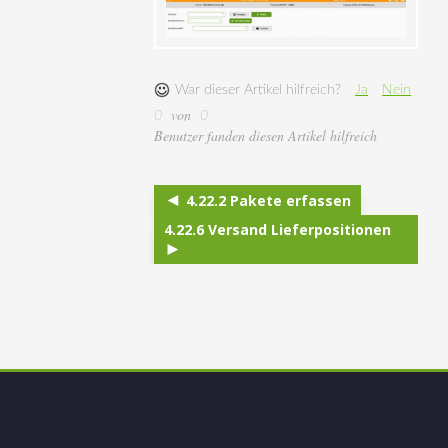
War dieser Artikel hilfreich?
Ja
Nein
von
0
0
Benutzer fanden diesen Artikel hilfreich
4.22.2 Pakete erfassen
4.22.6 Versand Lieferpositionen