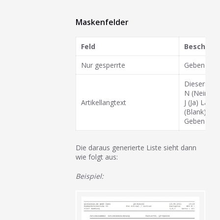
Maskenfelder
Feld
Beschrei
Nur gesperrte
Geben Sie h
Dieser Scha
N (Nein) K
Artikellangtext
J (Ja) Lang
(Blank) Lan
Geben Sie h
Die daraus generierte Liste sieht dann
wie folgt aus:
Beispiel: