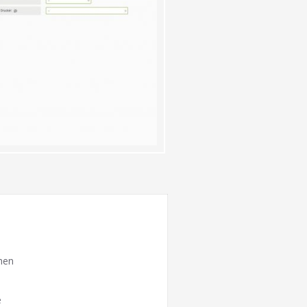
hen
e