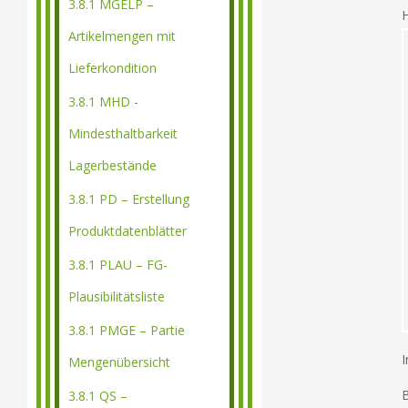
3.8.1 MGELP –
H
Artikelmengen mit
Lieferkondition
3.8.1 MHD -
Mindesthaltbarkeit
Lagerbestände
3.8.1 PD – Erstellung
Produktdatenblätter
3.8.1 PLAU – FG-
Plausibilitätsliste
3.8.1 PMGE – Partie
I
Mengenübersicht
B
3.8.1 QS –