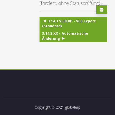
(forciert, ohne Statusprüfung)
#
3.14.3 VLBEXP - VLB Export
(Standard)
3.14.3 XX - Automatische
Änderung
Copyright © 2021 globalerp