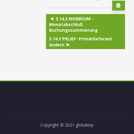
3.14.3 MOBBSUM -
Monatabschluß
Buchungssummierung
3.14.3 PRLIEF- Primärlieferant
ändern
Copyright © 2021 globalerp