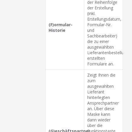
der Reihenfolge
der Erstellung
(inkl.
Erstellungsdatum,
(F)ormular-
Formular-Nr.
Historie
und
Sachbearbeiter)
die zu einer
ausgewählten
Lieferantenbestellung
erstellten
Formulare an.
Zeigt Ihnen die
zum
ausgewählten
Lieferant
hinterlegten
Ansprechpartner
an. Über diese
Maske kann
dann wieder
über die
(G)eschäftspartner
Funktionstaste