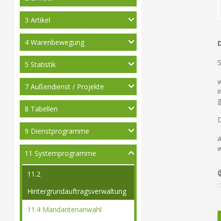
3 Artikel
4 Warenbewegung
S
5 Statistik
w
7 Außendienst / Projekte
i
g
8 Tabellen
D
9 Dienstprogramme
A
w
11 Systemprogramme
11.2
Hintergrundauftragsverwaltung
11.4 Mandantenanwahl