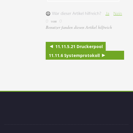
War dieser Artikel hilfreich?
Ja
Nein
von
0
0
Benutzer fanden diesen Artikel hilfreich
11.11.5.21 Druckerpool
11.11.6 Systemprotokoll