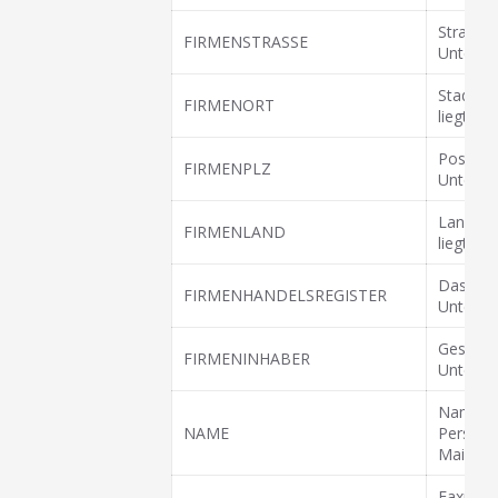
Straße 
FIRMENSTRASSE
Untern
Stadt, i
FIRMENORT
liegt.
Postleit
FIRMENPLZ
Untern
Land, i
FIRMENLAND
liegt.
Das Hand
FIRMENHANDELSREGISTER
Unterne
Geschäft
FIRMENINHABER
Untern
Name d
NAME
Person/S
Mail ver
Faxnum