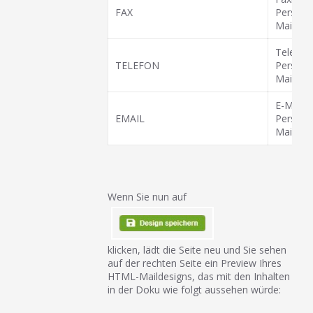
FAX
Person/S
Mail ver
Telefon
TELEFON
Person/S
Mail ver
E-Mail d
EMAIL
Person/S
Mail ver
Wenn Sie nun auf
klicken, lädt die Seite neu und Sie sehen
auf der rechten Seite ein Preview Ihres
HTML-Maildesigns, das mit den Inhalten
in der Doku wie folgt aussehen würde: